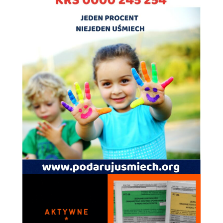
Doświadczenie
Aby nasza strona
internetowa
działała jak
najlepiej podczas
twojego przejścia
na nią. Jeśli
odrzucisz te pliki
cookie, niektóre
funkcje znikną
ze strony
internetowej.
Marketing
Udostępniając
swoje
zainteresowania i
zachowania
podczas
odwiedzania naszej
strony, zwiększasz
szansę na
zobaczenie