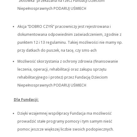
”złotówka” przekazana na rzecz Fundacji Dzieciom
Niepełnosprawnych PODARUJ UŚMIECH
Doświadczenie
Aby nasza strona
internetowa
działała jak
Akcja ”DOBRO CZYŃ” pracowniczy jest rejestrowana i
najlepiej podczas
dokumentowana odpowiednim zaświadczeniem, zgodnie z
twojego przejścia
na nią. Jeśli
punktem 12 i 13 regulaminu. Takiej możliwości nie mamy np.
odrzucisz te pliki
przy datkach do puszek, na tacę, czy sms-ach
cookie, niektóre
funkcje znikną
ze strony
Możliwość skorzystania z ochrony zdrowia (finansowanie
internetowej.
leczenia, operacji, rehabilitacji oraz zakupu sprzętu
rehabilitacyjnego i protez) przez Fundację Dzieciom
Niepełnosprawnych PODARUJ UŚMIECH
Marketing
Udostępniając
swoje
Dla Fundacji:
zainteresowania i
zachowania
podczas
Dzięki wzajemnej współpracy Fundacja ma możliwość
odwiedzania naszej
prowadzić stałe programy pomocy i tym samym nieść
strony, zwiększasz
szansę na
pomoc jeszcze większej liczbie swoich podopiecznych.
zobaczenie