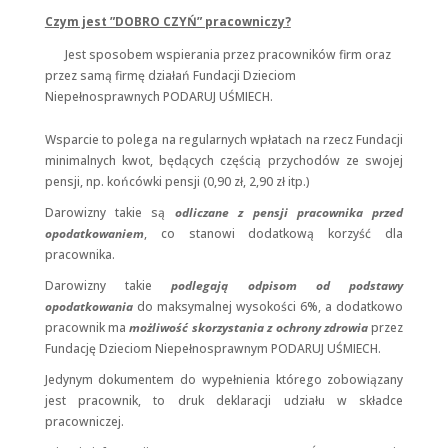
spersonalizowanych
treści i ofert.
Czym jest ”DOBRO CZYŃ” pracowniczy?
Jest sposobem wspierania przez pracowników firm oraz
przez samą firmę działań Fundacji
Dzieciom
Niepełnosprawnych PODARUJ UŚMIECH.
Wsparcie to polega na regularnych wpłatach na rzecz Fundacji
minimalnych kwot, będących częścią przychodów ze swojej
pensji, np. końcówki pensji (0,90 zł, 2,90 zł itp.)
Darowizny takie są
odliczane z pensji pracownika przed
opodatkowaniem
, co stanowi dodatkową korzyść dla
pracownika.
Darowizny takie
podlegają odpisom od podstawy
opodatkowania
do maksymalnej wysokości 6%, a dodatkowo
pracownik ma
możliwość skorzystania z ochrony zdrowia
przez
Fundację Dzieciom Niepełnosprawnym PODARUJ UŚMIECH.
Jedynym dokumentem do wypełnienia którego zobowiązany
jest pracownik, to druk deklaracji udziału w składce
pracowniczej.