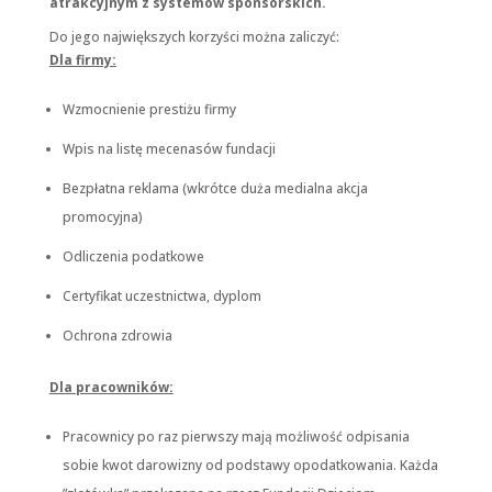
atrakcyjnym z systemów sponsorskich.
Do jego największych korzyści można zaliczyć:
Dla firmy:
Konieczne
Te pliki cookie
nie są
Wzmocnienie prestiżu firmy
opcjonalne. Są
one potrzebne
Wpis na listę mecenasów fundacji
do
funkcjonowania
Bezpłatna reklama (wkrótce duża medialna akcja
strony
internetowej.
promocyjna)
Odliczenia podatkowe
Statystyka
Certyfikat uczestnictwa, dyplom
Abyśmy mogli
poprawić
Ochrona zdrowia
funkcjonalność
i strukturę
strony
Dla pracowników:
internetowej,
na podstawie
tego, jak strona
Pracownicy po raz pierwszy mają możliwość odpisania
jest używana.
sobie kwot darowizny od podstawy opodatkowania. Każda