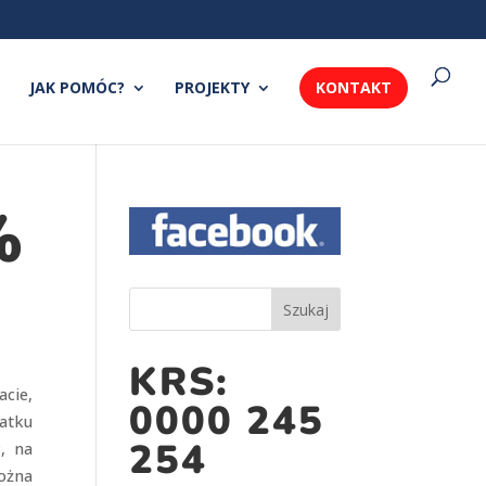
JAK POMÓC?
PROJEKTY
KONTAKT
%
KRS:
cie,
0000 245
atku
254
, na
ożna