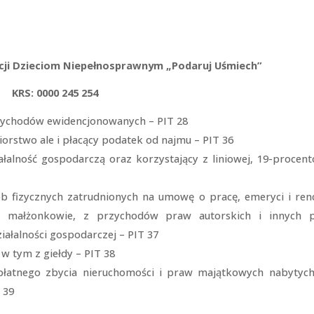
acji Dzieciom Niepełnosprawnym „Podaruj Uśmiech”
Konieczne
KRS: 0000 245 254
Te pliki cookie
nie są
rzychodów ewidencjonowanych – PIT 28
opcjonalne. Są
iorstwo ale i płacący podatek od najmu – PIT 36
one potrzebne
do
alność gospodarczą oraz korzystający z liniowej, 19-procent
funkcjonowania
strony
internetowej.
fizycznych zatrudnionych na umowę o pracę, emeryci i renci
jako małżonkowie, z przychodów praw autorskich i innych 
iałalności gospodarczej – PIT 37
Statystyka
 w tym z giełdy – PIT 38
Abyśmy mogli
poprawić
płatnego zbycia nieruchomości i praw majątkowych nabytych
funkcjonalność
T 39
i strukturę
strony