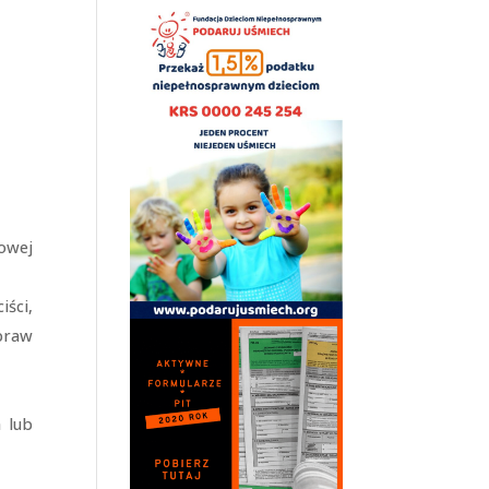
owej
ści,
praw
 lub