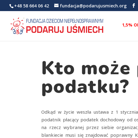
+48 58 664 06 42
fundacja@podarujusmiech.org
1,5% O
Kto może 
podatku?
Odkąd w życie weszła ustawa z 1 stycznia 
podatnik płacący podatek dochodowy od os
na rzecz wybranej przez siebie organizac
blankiecie musi się znajdować poprawny K