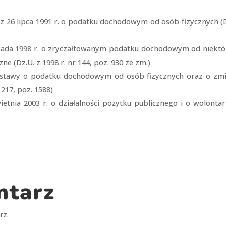
internetowej,
na podstawie
awy z 26 lipca 1991 r. o podatku dochodowym od osób fizycznych (
tego, jak strona
jest używana.
istopada 1998 r. o zryczałtowanym podatku dochodowym od niekt
 (Dz.U. z 1998 r. nr 144, poz. 930 ze zm.)
Doświadczenie
e ustawy o podatku dochodowym od osób fizycznych oraz o zmi
Aby nasza strona
internetowa
 217, poz. 1588)
działała jak
kwietnia 2003 r. o działalności pożytku publicznego i o wolontar
najlepiej
podczas twojego
przejścia na nią.
Jeśli odrzucisz
te pliki cookie,
niektóre funkcje
znikną ze strony
internetowej.
ntarz
Marketing
rz.
Udostępniając