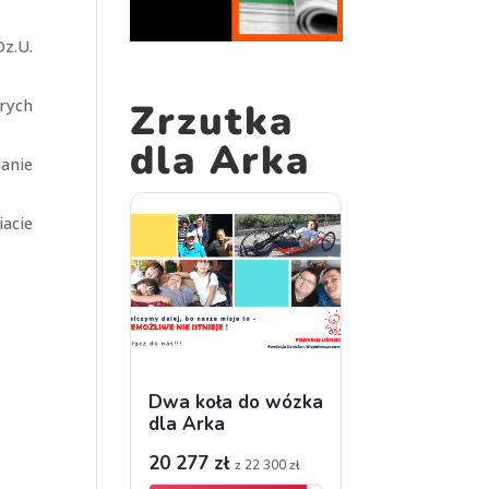
Dz.U.
órych
Zrzutka
dla Arka
anie
iacie