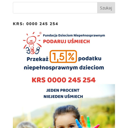
Doświadczenie
Aby nasza strona
internetowa
działała jak
KRS: 0000 245 254
najlepiej podczas
twojego przejścia
na nią. Jeśli
odrzucisz te pliki
cookie, niektóre
funkcje znikną
ze strony
internetowej.
Marketing
Udostępniając
swoje
zainteresowania i
zachowania
podczas
odwiedzania naszej
strony, zwiększasz
szansę na
zobaczenie