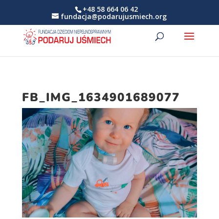
+48 58 664 06 42
fundacja@podarujusmiech.org
FB_IMG_1634901689077