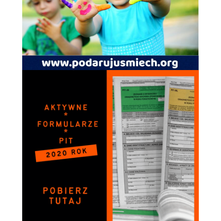
Doświadczenie
Aby nasza strona
internetowa
działała jak
najlepiej podczas
twojego przejścia
na nią. Jeśli
odrzucisz te pliki
cookie, niektóre
funkcje znikną
ze strony
internetowej.
Marketing
Udostępniając
swoje
zainteresowania i
zachowania
podczas
odwiedzania naszej
strony, zwiększasz
szansę na
zobaczenie