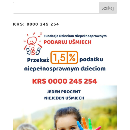
Doświadczenie
Aby nasza strona
internetowa
działała jak
KRS: 0000 245 254
najlepiej podczas
twojego przejścia
na nią. Jeśli
odrzucisz te pliki
cookie, niektóre
funkcje znikną
ze strony
internetowej.
Marketing
Udostępniając
swoje
zainteresowania i
zachowania
podczas
odwiedzania naszej
strony, zwiększasz
szansę na
zobaczenie