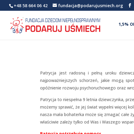
+48 58 664 06 42
fundacja@podarujusmiech.org
1,5% O
Patrycja jest radosną i pełną uroku dziewc
najpoważniejszych schorzeń, jakie mogą spot
opóźnienie rozwoju psychoruchowego oraz wro
Patrycja to niespełna 9 letnia dziewczynka, prz
możemy sprawić, że jej świat wypełni więcej ko
nasza mała bohaterka może się zmagać całe życ
właściwie zależy tylko od Was i Waszego wsparc
Patrycja potrzebuje pomocy