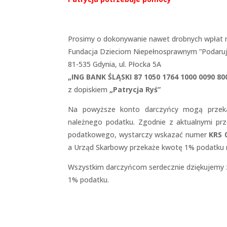
Prosimy o dokonywanie nawet drobnych wpłat n
Fundacja Dzieciom Niepełnosprawnym ”Podaruj
81-535 Gdynia, ul. Płocka 5A
„ING BANK ŚLĄSKI 87 1050 1764 1000 0090 80
z dopiskiem
„Patrycja Ryś”
Na powyższe konto darczyńcy mogą przeka
należnego podatku. Zgodnie z aktualnymi pr
podatkowego, wystarczy wskazać numer
KRS 0
a Urząd Skarbowy przekaże kwotę 1% podatku n
Wszystkim darczyńcom serdecznie dziękujemy za
1% podatku.