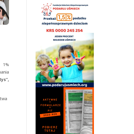
z 1%
nania
Rys”,
stwa