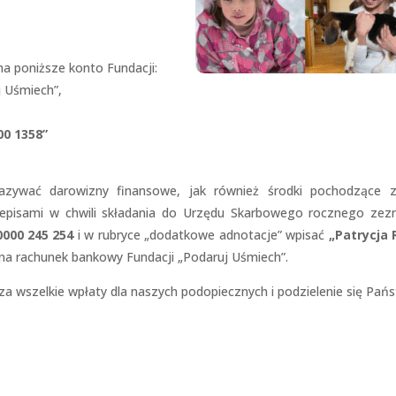
a poniższe konto Fundacji:
 Uśmiech”,
Konieczne
Te pliki cookie
00 1358”
nie są
opcjonalne. Są
one potrzebne
zywać darowizny finansowe, jak również środki pochodzące 
do
funkcjonowania
zepisami w chwili składania do Urzędu Skarbowego rocznego zez
strony
000 245 254
i w rubryce „dodatkowe adnotacje” wpisać
„Patrycja 
internetowej.
a rachunek bankowy Fundacji „Podaruj Uśmiech”.
 wszelkie wpłaty dla naszych podopiecznych i podzielenie się Pań
Statystyka
Abyśmy mogli
poprawić
funkcjonalność
i strukturę
strony