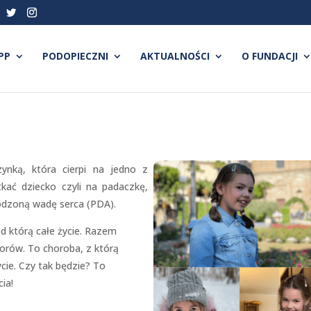
PP
PODOPIECZNI
AKTUALNOŚCI
O FUNDACJI
zynką, która cierpi na jedno z
kać dziecko czyli na padaczkę,
dzoną wadę serca (PDA).
ed którą całe życie. Razem
lorów. To choroba, z którą
ie. Czy tak będzie? To
ia!