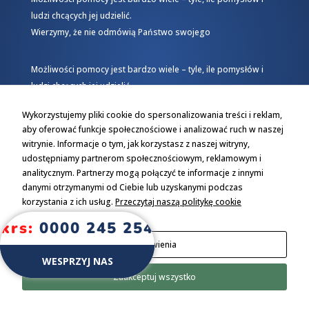
ludzi chcących jej udzielić.
Wierzymy, że nie odmówią Państwo swojego
Możliwości pomocy jest bardzo wiele – tyle, ile pomysłów i
ludzi chcących jej udzielić.
Wierzymy, że nie odmówią Państwo swojego
Wykorzystujemy pliki cookie do spersonalizowania treści i reklam,
aby oferować funkcje społecznościowe i analizować ruch w naszej
witrynie. Informacje o tym, jak korzystasz z naszej witryny,
udostępniamy partnerom społecznościowym, reklamowym i
analitycznym. Partnerzy mogą połączyć te informacje z innymi
danymi otrzymanymi od Ciebie lub uzyskanymi podczas
korzystania z ich usług.
Przeczytaj naszą politykę cookie
krs:
0000 245 254
Ustawienia
WESPRZYJ NAS
academyofbusiness.pl
Zaakceptuj wszystko
5 zł