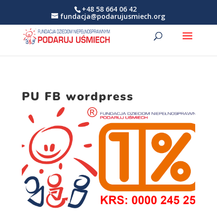
+48 58 664 06 42
fundacja@podarujusmiech.org
PU FB wordpress