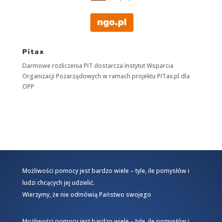
Pitax
Darmowe rozliczenia PIT dostarcza
Instytut Wsparcia
Organizacji Pozarządowych
w ramach projektu
PITax.pl
dla
OPP
Możliwości pomocy jest bardzo wiele – tyle, ile pomysłów i
ludzi chcących jej udzielić.
Wierzymy, że nie odmówią Państwo swojego
Możliwości pomocy jest bardzo wiele – tyle, ile pomysłów i