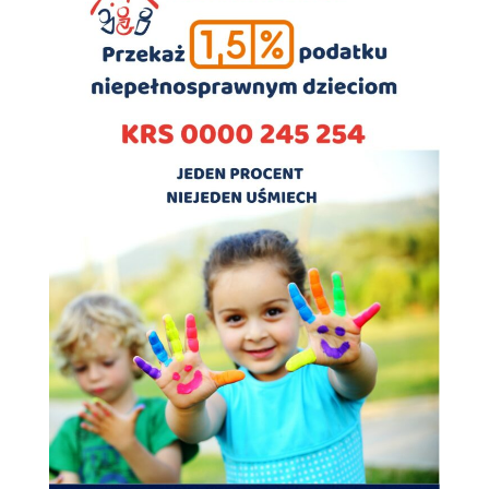
Doświadczenie
Aby nasza strona
internetowa
działała jak
najlepiej podczas
twojego przejścia
na nią. Jeśli
odrzucisz te pliki
cookie, niektóre
funkcje znikną
ze strony
internetowej.
Marketing
Udostępniając
swoje
zainteresowania i
zachowania
podczas
odwiedzania naszej
strony, zwiększasz
szansę na
zobaczenie