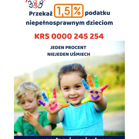
Doświadczenie
Aby nasza strona
internetowa
działała jak
najlepiej podczas
twojego przejścia
na nią. Jeśli
odrzucisz te pliki
cookie, niektóre
funkcje znikną
ze strony
internetowej.
Marketing
Udostępniając
swoje
zainteresowania i
zachowania
podczas
odwiedzania naszej
strony, zwiększasz
szansę na
zobaczenie