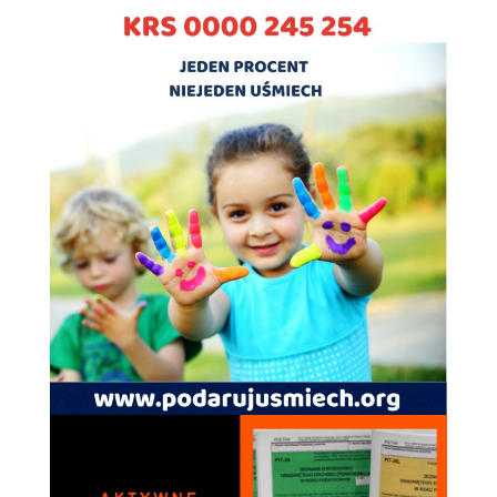
Doświadczenie
Aby nasza strona
internetowa
działała jak
najlepiej podczas
twojego przejścia
na nią. Jeśli
odrzucisz te pliki
cookie, niektóre
funkcje znikną
ze strony
internetowej.
Marketing
Udostępniając
swoje
zainteresowania i
zachowania
podczas
odwiedzania naszej
strony, zwiększasz
szansę na
zobaczenie