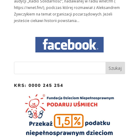
audycji „Radio Solidarność”, nadawanej w radiu wnet.fm (
https://wnet.fm/), podczas której rozmawiał z Aleksandrem
Żywczykiem na temat organizacji pozarządowych. Jeżeli
Konieczne
jesteście ciekawi historii powstania...
Te pliki cookie
nie są
opcjonalne. Są
one potrzebne
do
funkcjonowania
strony
internetowej.
Statystyka
KRS: 0000 245 254
Abyśmy mogli
poprawić
funkcjonalność
i strukturę
strony
internetowej,
na podstawie
tego, jak strona
jest używana.