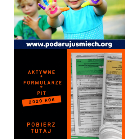
Doświadczenie
Aby nasza strona
internetowa
działała jak
najlepiej podczas
twojego przejścia
na nią. Jeśli
odrzucisz te pliki
cookie, niektóre
funkcje znikną
ze strony
internetowej.
Marketing
Udostępniając
swoje
zainteresowania i
zachowania
podczas
odwiedzania naszej
strony, zwiększasz
szansę na
zobaczenie