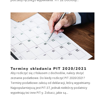
potrzeby ręcznego wypełniania. PIT 28: Dochody...
Doświadczenie
Aby nasza strona
internetowa
działała jak
najlepiej podczas
twojego przejścia
na nią. Jeśli
odrzucisz te pliki
cookie, niektóre
funkcje znikną
ze strony
internetowej.
Marketing
Terminy składania PIT 2020/2021
Udostępniając
Aby rozliczyć się z fiskusem z dochodów, należy złożyć
swoje
zainteresowania i
zeznanie podatkowe. Do kiedy rozliczyć PIT 2020/2021?
zachowania
Terminy podatkowe zależą od deklaracji, którą wypełniamy.
podczas
Najpopularniejszą jest PIT-37, jednak niektórzy podatnicy
odwiedzania naszej
wypełniają też inne PIT-y. Zobacz, jakie są...
strony, zwiększasz
szansę na
zobaczenie