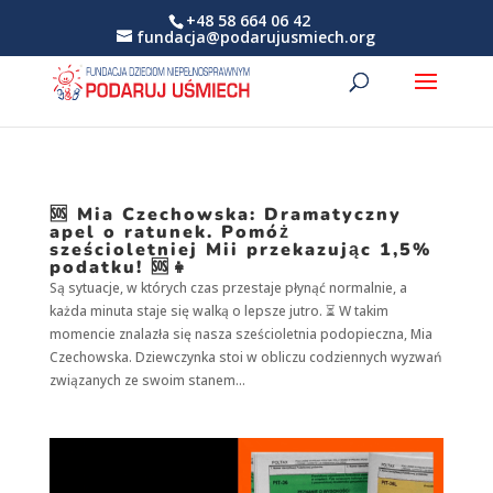
+48 58 664 06 42
fundacja@podarujusmiech.org
🆘 Mia Czechowska: Dramatyczny
apel o ratunek. Pomóż
sześcioletniej Mii przekazując 1,5%
podatku! 🆘👧
Są sytuacje, w których czas przestaje płynąć normalnie, a
każda minuta staje się walką o lepsze jutro. ⏳ W takim
momencie znalazła się nasza sześcioletnia podopieczna, Mia
Czechowska. Dziewczynka stoi w obliczu codziennych wyzwań
związanych ze swoim stanem...