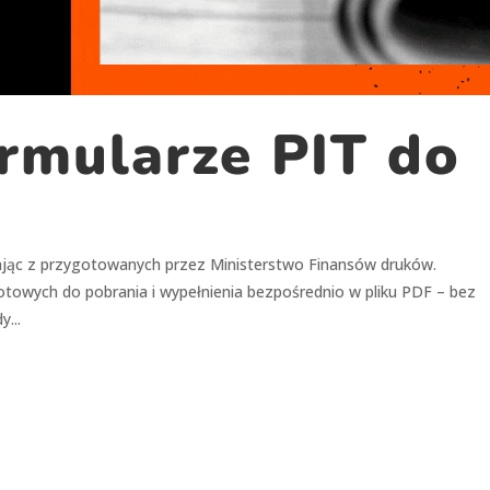
internetowej,
na podstawie
tego, jak strona
jest używana.
rmularze PIT do
Doświadczenie
Aby nasza strona
internetowa
działała jak
najlepiej
podczas twojego
ając z przygotowanych przez Ministerstwo Finansów druków.
przejścia na nią.
towych do pobrania i wypełnienia bezpośrednio w pliku PDF – bez
Jeśli odrzucisz
te pliki cookie,
...
niektóre funkcje
znikną ze strony
internetowej.
Marketing
Udostępniając