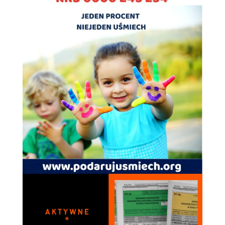
Doświadczenie
Aby nasza strona
internetowa
działała jak
najlepiej podczas
twojego przejścia
na nią. Jeśli
odrzucisz te pliki
cookie, niektóre
funkcje znikną
ze strony
internetowej.
Marketing
Udostępniając
swoje
zainteresowania i
zachowania
podczas
odwiedzania naszej
strony, zwiększasz
szansę na
zobaczenie