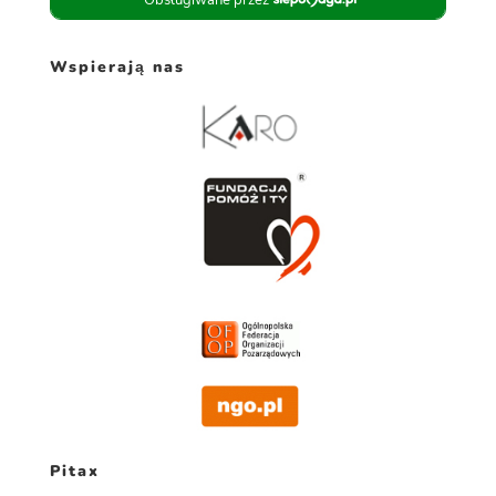
Wspierają nas
Pitax