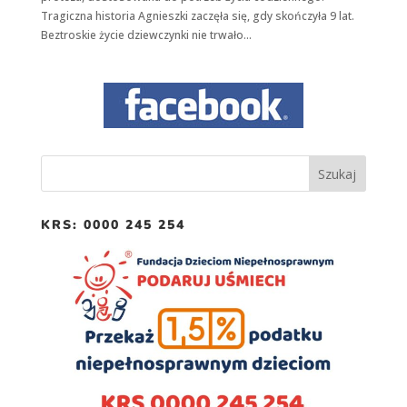
Tragiczna historia Agnieszki zaczęła się, gdy skończyła 9 lat.
Beztroskie życie dziewczynki nie trwało...
Konieczne
Te pliki cookie
nie są
opcjonalne. Są
one potrzebne
do
funkcjonowania
strony
internetowej.
KRS: 0000 245 254
Statystyka
Abyśmy mogli
poprawić
funkcjonalność
i strukturę
strony
internetowej,
na podstawie
tego, jak strona
jest używana.