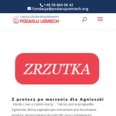
+48 58 664 06 42
fundacja@podarujusmiech.org
Z protezą po marzenia dla Agnieszki
Każdy z nas o czymś marzy … Tak też jest w przypadku
Agnieszki, której największym marzeniem jest kosztowna
proteza, dostosowana do potrzeb życia codziennego.