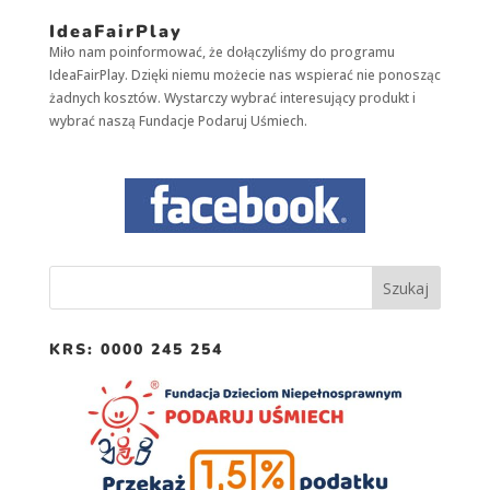
IdeaFairPlay
Miło nam poinformować, że dołączyliśmy do programu
Konieczne
IdeaFairPlay. Dzięki niemu możecie nas wspierać nie ponosząc
Te pliki cookie
nie są
żadnych kosztów. Wystarczy wybrać interesujący produkt i
opcjonalne. Są
wybrać naszą Fundacje Podaruj Uśmiech.
one potrzebne
do
funkcjonowania
strony
internetowej.
Statystyka
Abyśmy mogli
poprawić
funkcjonalność
KRS: 0000 245 254
i strukturę
strony
internetowej,
na podstawie
tego, jak strona
jest używana.