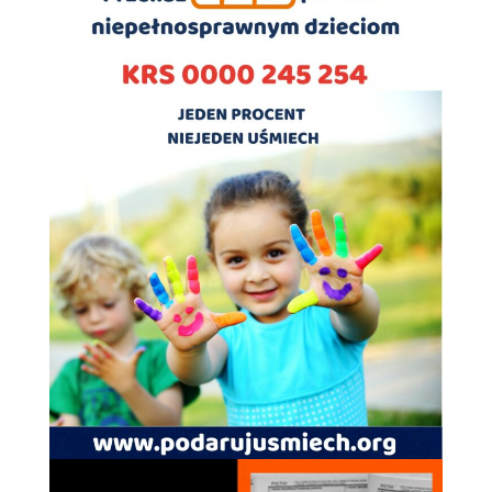
Doświadczenie
Aby nasza strona
internetowa
działała jak
najlepiej podczas
twojego przejścia
na nią. Jeśli
odrzucisz te pliki
cookie, niektóre
funkcje znikną
ze strony
internetowej.
Marketing
Udostępniając
swoje
zainteresowania i
zachowania
podczas
odwiedzania naszej
strony, zwiększasz
szansę na
zobaczenie