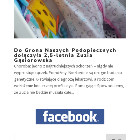
Doświadczenie
Aby nasza strona
internetowa
działała jak
najlepiej podczas
twojego przejścia
na nią. Jeśli
odrzucisz te pliki
Do Grona Naszych Podopiecznych
cookie, niektóre
dołączyła 2,5-letnia Zuzia
funkcje znikną
Gąsiorowska
ze strony
Choroba: jedno z najtrudniejszych schorzeń – nigdy nie
internetowej.
wyprostuje rączek. Pomóżmy: Niezbędne są drogie badania
genetyczne, ułatwiające diagnozę lekarzowi, a rodzicom
wdrożenie koniecznej profilaktyki. Pomagając: Spowodujemy,
Marketing
że Zuzia nie będzie musiała całe...
Udostępniając
swoje
zainteresowania i
zachowania
podczas
odwiedzania naszej
strony, zwiększasz
szansę na
zobaczenie