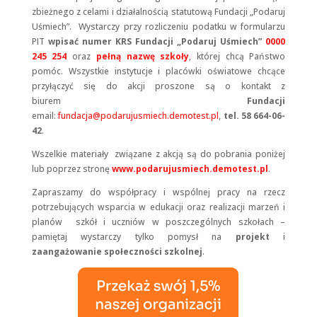
zbieżnego z celami i działalnością statutową Fundacji „Podaruj
Doświadczenie
Uśmiech”. Wystarczy przy rozliczeniu podatku w formularzu
Aby nasza strona
PIT
wpisać numer KRS Fundacji „Podaruj Uśmiech”
0000
internetowa
działała jak
245 254
oraz
pełną nazwę szkoły
, której chcą Państwo
najlepiej podczas
pomóc. Wszystkie instytucje i placówki oświatowe chcące
twojego przejścia
przyłączyć się do akcji proszone są o kontakt z
na nią. Jeśli
biurem
Fundacji
odrzucisz te pliki
email:
fundacja@podarujusmiech.demotest.pl
,
tel. 58 664-06-
cookie, niektóre
funkcje znikną
42
.
ze strony
internetowej.
Wszelkie materiały związane z akcją są do pobrania poniżej
lub poprzez stronę
www.podarujusmiech.demotest.pl
.
Zapraszamy do współpracy i wspólnej pracy na rzecz
Marketing
potrzebujących wsparcia w edukacji oraz realizacji marzeń i
Udostępniając
planów szkół i uczniów w poszczególnych szkołach –
swoje
zainteresowania i
pamiętaj wystarczy tylko pomysł na
projekt
i
zachowania
zaangażowanie społeczności szkolnej
.
podczas
odwiedzania naszej
strony, zwiększasz
szansę na
zobaczenie