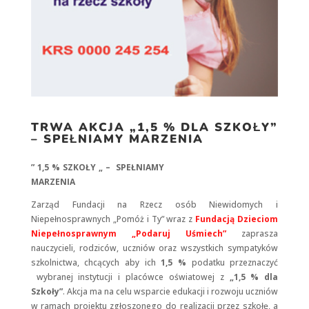
Konieczne
Te pliki cookie
nie są
opcjonalne. Są
one potrzebne
do
funkcjonowania
strony
TRWA AKCJA „1,5 % DLA SZKOŁY”
internetowej.
– SPEŁNIAMY MARZENIA
” 1,5 % SZKOŁY „
– SPEŁNIAMY
Statystyka
MARZENIA
Abyśmy mogli
poprawić
Zarząd Fundacji na Rzecz osób Niewidomych i
funkcjonalność
Niepełnosprawnych „Pomóż i Ty” wraz z
Fundacją Dzieciom
i strukturę
Niepełnosprawnym „Podaruj Uśmiech”
zaprasza
strony
internetowej,
nauczycieli, rodziców, uczniów oraz wszystkich sympatyków
na podstawie
szkolnictwa, chcących aby ich
1,5 %
podatku przeznaczyć
tego, jak strona
wybranej instytucji i placówce oświatowej z
„1,5 % dla
jest używana.
Szkoły”
. Akcja ma na celu wsparcie edukacji i rozwoju uczniów
w ramach projektu zgłoszonego do realizacji przez szkołę, a