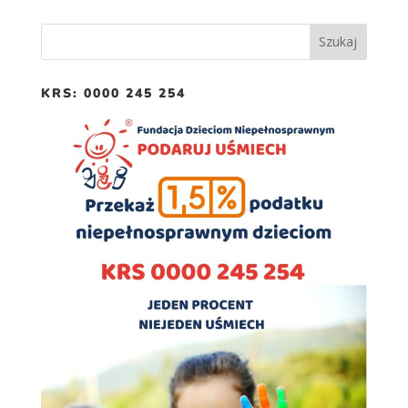
Doświadczenie
Aby nasza strona
internetowa
działała jak
najlepiej podczas
KRS: 0000 245 254
twojego przejścia
na nią. Jeśli
odrzucisz te pliki
cookie, niektóre
funkcje znikną
ze strony
internetowej.
Marketing
Udostępniając
swoje
zainteresowania i
zachowania
podczas
odwiedzania naszej
strony, zwiększasz
szansę na
zobaczenie