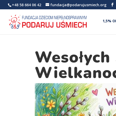
+48 58 664 06 42
fundacja@podarujusmiech.org
1,5% O
Wesołych 
Wielkano