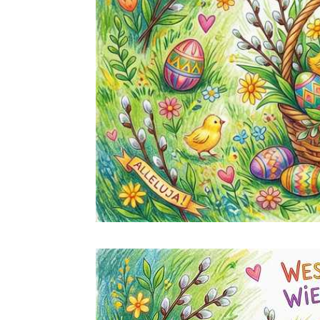
Odtwarzacz
video