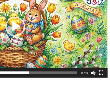
internetowej,
na podstawie
tego, jak strona
jest używana.
Doświadczenie
Aby nasza strona
internetowa
działała jak
najlepiej
podczas twojego
przejścia na nią.
Jeśli odrzucisz
te pliki cookie,
00:10
niektóre funkcje
znikną ze strony
internetowej.
Marketing
Udostępniając