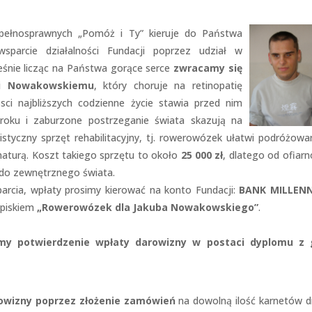
swoje
zainteresowania i
zachowania
pełnosprawnych „Pomóż i Ty” kieruje do Państwa
podczas
parcie działalności Fundacji poprzez udział w
odwiedzania naszej
eśnie licząc na Państwa gorące serce
zwracamy się
strony, zwiększasz
szansę na
wi Nowakowskiemu
, który choruje na retinopatię
zobaczenie
ci najbliższych codzienne życie stawia przed nim
spersonalizowanych
oku i zaburzone postrzeganie świata skazują na
treści i ofert.
styczny sprzęt rehabilitacyjny, tj. rowerowózek ułatwi podróżowa
 naturą. Koszt takiego sprzętu to około
25 000 zł
, dlatego od ofiarno
i do zewnętrznego świata.
parcia, wpłaty prosimy kierować na konto Fundacji:
BANK MILLEN
piskiem
„Rowerowózek dla Jakuba Nowakowskiego”
.
my potwierdzenie wpłaty darowizny w postaci dyplomu z 
.
owizny poprzez złożenie zamówień
na dowolną ilość karnetów 