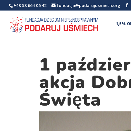
+48 58 664 06 42
fundacja@podarujusmiech.org
1,5% O
1 paździe
akcja Dob
Święta