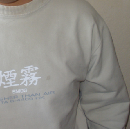
internetowej,
na podstawie
tego, jak strona
jest używana.
Doświadczenie
Aby nasza strona
internetowa
działała jak
najlepiej
podczas twojego
przejścia na nią.
Jeśli odrzucisz
te pliki cookie,
niektóre funkcje
znikną ze strony
internetowej.
Marketing
Udostępniając