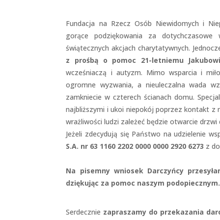
Fundacja na Rzecz Osób Niewidomych i Nie
gorące podziękowania za dotychczasowe ws
świątecznych akcjach charytatywnych. Jednocz
z prośbą o
pomoc 21-letniemu Jakubo
wcześniaczą i autyzm. Mimo wsparcia i miłos
ogromne wyzwania, a nieuleczalna wada wzr
zamkniecie w czterech ścianach domu. Specjali
najbliższymi i ukoi niepokój poprzez kontakt z
wrażliwości ludzi zależeć będzie otwarcie drzw
Jeżeli zdecydują się Państwo na udzielenie ws
S.A. nr 63 1160 2202 0000 0000 2920 6273
z do
Na pisemny wniosek Darczyńcy przesyła
dziękując za pomoc naszym podopiecznym
Serdecznie
zapraszamy do przekazania dar