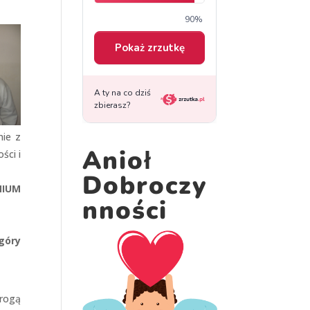
nie z
Anioł
ści i
Dobroczy
NIUM
nności
góry
drogą