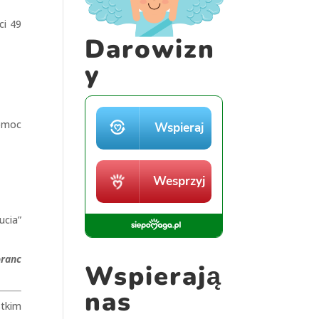
ci 49
Darowizn
y
pomoc
ucia”
oranc
Wspierają
nas
stkim