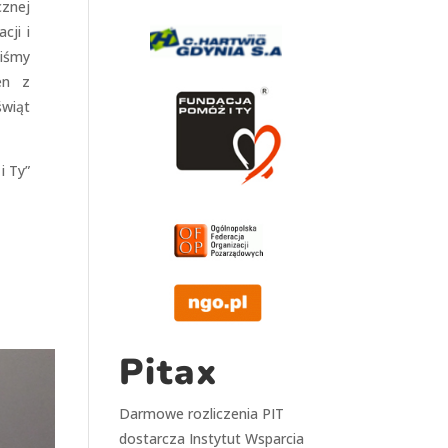
znej
cji i
iśmy
en z
świąt
i Ty”
Pitax
Darmowe rozliczenia PIT
dostarcza
Instytut Wsparcia