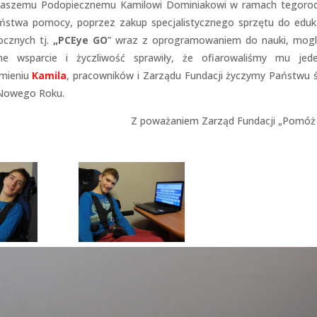
naszemu Podopiecznemu Kamilowi Dominiakowi w ramach tegoroc
aństwa pomocy, poprzez zakup specjalistycznego sprzętu do eduka
ocznych tj.
„PCEye GO
” wraz z oprogramowaniem do nauki, mogl
e wsparcie i życzliwość sprawiły, że ofiarowaliśmy mu jed
imieniu
Kamila
, pracowników i Zarządu Fundacji życzymy Państwu 
o Nowego Roku.
Z poważaniem Zarząd Fundacji „Pomóż 