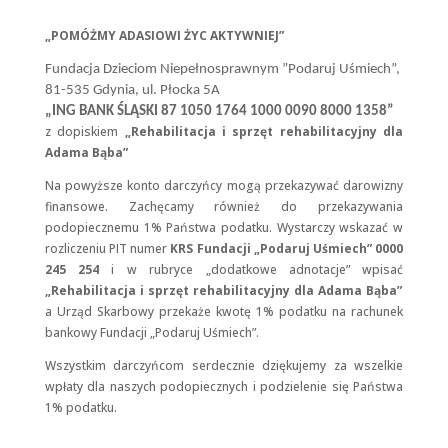
„POMÓŻMY ADASIOWI ŻYC AKTYWNIEJ”
Konieczne
Fundacja Dzieciom Niepełnosprawnym ”Podaruj Uśmiech”,
Te pliki cookie
nie są
81-535 Gdynia, ul. Płocka 5A
opcjonalne. Są
„ING BANK ŚLĄSKI 87 1050 1764 1000 0090 8000 1358”
one potrzebne
z dopiskiem
„Rehabilitacja i sprzęt rehabilitacyjny dla
do
Adama Bąba”
funkcjonowania
strony
Na powyższe konto darczyńcy mogą przekazywać darowizny
internetowej.
finansowe. Zachęcamy również do przekazywania
podopiecznemu 1% Państwa podatku. Wystarczy wskazać w
rozliczeniu PIT numer
KRS Fundacji „Podaruj Uśmiech” 0000
Statystyka
245 254
i w rubryce „dodatkowe adnotacje” wpisać
Abyśmy mogli
„Rehabilitacja i sprzęt rehabilitacyjny dla Adama Bąba”
poprawić
funkcjonalność
a Urząd Skarbowy przekaże kwotę 1% podatku na rachunek
i strukturę
bankowy Fundacji „Podaruj Uśmiech”.
strony
internetowej,
Wszystkim darczyńcom serdecznie dziękujemy za wszelkie
na podstawie
wpłaty dla naszych podopiecznych i podzielenie się Państwa
tego, jak strona
1% podatku.
jest używana.