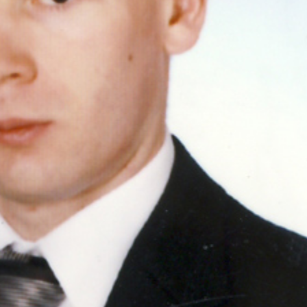
internetowej,
na podstawie
tego, jak strona
jest używana.
Doświadczenie
Aby nasza strona
internetowa
działała jak
najlepiej
podczas twojego
przejścia na nią.
Jeśli odrzucisz
te pliki cookie,
niektóre funkcje
znikną ze strony
internetowej.
Marketing
Udostępniając