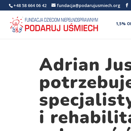
+48 58 664 06 42
fundacja@podarujusmiech.org
1,5% O
Adrian Ju
potrzebuj
specjalis
i rehabilit