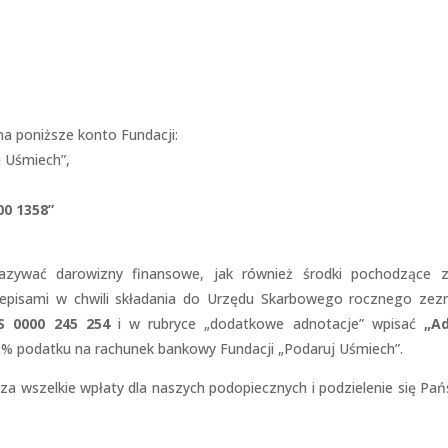
a poniższe konto Fundacji:
 Uśmiech”,
00 1358”
zywać darowizny finansowe, jak również środki pochodzące 
zepisami w chwili składania do Urzędu Skarbowego rocznego zez
S 0000 245 254
i w rubryce „dodatkowe adnotacje” wpisać
„Ad
% podatku na rachunek bankowy Fundacji „Podaruj Uśmiech”.
a wszelkie wpłaty dla naszych podopiecznych i podzielenie się Pa