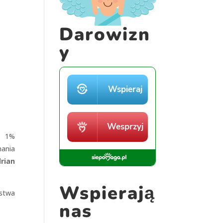
Darowizn
y
z 1%
nania
rian
Wspierają
ństwa
nas