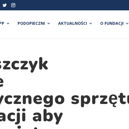
PP
PODOPIECZNI
AKTUALNOŚCI
O FUNDACJI
szczyk
e
tycznego sprzęt
acji aby