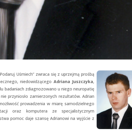
swoje
zainteresowania i
zachowania
podczas
odwiedzania naszej
strony, zwiększasz
szansę na
zobaczenie
spersonalizowanych
treści i ofert.
Podaruj Uśmiech” zwraca się z uprzejmą prośbą
iecznego, niedowidzącego
Adriana Juszczyka
,
ielu badaniach zdiagnozowano u niego neuropatię
h nie przyniosło zamierzonych rezultatów.
Adrian
możliwość prowadzenia w miarę samodzielnego
tacji oraz komputera ze specjalistycznym
twa pomoc daje szansę Adrianowi na wyjście z