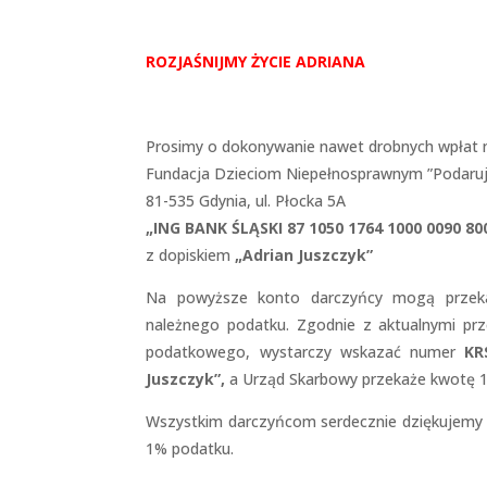
R
OZJAŚNIJMY ŻYCIE ADRIANA
Prosimy o dokonywanie nawet drobnych wpłat n
Fundacja Dzieciom Niepełnosprawnym ”Podaruj
81-535 Gdynia, ul. Płocka 5A
„ING BANK ŚLĄSKI 87 1050 1764 1000 0090 80
z dopiskiem
„Adrian Juszczyk”
Na powyższe konto darczyńcy mogą przeka
należnego podatku. Zgodnie z aktualnymi pr
podatkowego, wystarczy wskazać numer
KR
Juszczyk”,
a Urząd Skarbowy przekaże kwotę 1
Wszystkim darczyńcom serdecznie dziękujemy z
1% podatku.