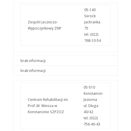
spersonalizowanych
treści i ofert.
05-140
Serock
Zespół Leczniczo-
Jachranka
Wypoczynkowy ZNP
75
tel. (022)
768-10-54
brak informacji
brak informacji
05-510
Konstancin-
Centrum Rehabilitacji im.
Jeziorna
Prof..M. Weissa w
ul. Długa
Konstancinie SZPZOZ
40/42
tel. (022)
756-40-43