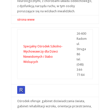
neurologicznymi, z chorobami układu oddechowego,
z dysfunkcją narządu ruchu, w tym osoby
poruszające się na wózkach inwalidzkich.
strona www
26-600
Radom
ul.
Specjalny Ośrodek Szkolno-
Struga
Wychowawczy dla Dzieci
86
Niewidomych i Słabo
tel.
Widzących
(048)
344-
77-84
Ośrodek oferuje: gabinet doświadczania świata,
gabinet rehabilitacji wzroku, orientacja przestrzenna,