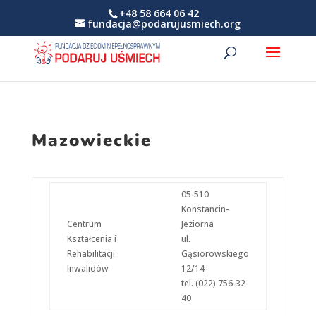
+48 58 664 06 42
fundacja@podarujusmiech.org
Mazowieckie
05-510
Konstancin-
Centrum
Jeziorna
Kształcenia i
ul.
Rehabilitacji
Gąsiorowskiego
Inwalidów
12/14
tel. (022) 756-32-
40