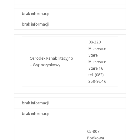
brak informacji
Konieczne
Te pliki cookie
brak informacji
nie są
opcjonalne. Są
one potrzebne
08-220
do
Mierzwice
funkcjonowania
strony
Stare
Ośrodek Rehabilitacyjno
internetowej.
Mierzwice
– Wypoczynkowy
Stare 16
tel. (083)
Statystyka
359-92-16
Abyśmy mogli
poprawić
funkcjonalność
i strukturę
brak informacji
strony
internetowej,
brak informacji
na podstawie
tego, jak strona
jest używana.
05-807
Podkowa