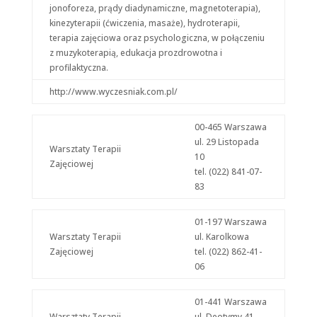
jonoforeza, prądy diadynamiczne, magnetoterapia),
kinezyterapii (ćwiczenia, masaże), hydroterapii,
terapia zajęciowa oraz psychologiczna, w połączeniu
z muzykoterapią, edukacja prozdrowotna i
profilaktyczna.
http://www.wyczesniak.com.pl/
00-465 Warszawa
ul. 29 Listopada
Warsztaty Terapii
10
Zajęciowej
tel. (022) 841-07-
83
01-197 Warszawa
Warsztaty Terapii
ul. Karolkowa
Zajęciowej
tel. (022) 862-41-
06
01-441 Warszawa
Warsztaty Terapii
ul. Deotymy 41