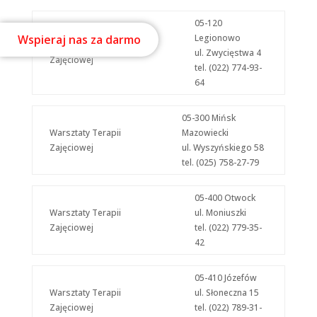
05-120
Wspieraj nas za darmo
Legionowo
Warsztaty Terapii
ul. Zwycięstwa 4
Zajęciowej
tel. (022) 774-93-
64
05-300 Mińsk
Warsztaty Terapii
Mazowiecki
Zajęciowej
ul. Wyszyńskiego 58
tel. (025) 758-27-79
05-400 Otwock
Warsztaty Terapii
ul. Moniuszki
Zajęciowej
tel. (022) 779-35-
42
05-410 Józefów
Warsztaty Terapii
ul. Słoneczna 15
Zajęciowej
tel. (022) 789-31-