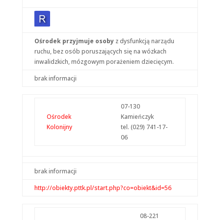
Ośrodek przyjmuje osoby
z dysfunkcją narządu
ruchu, bez osób poruszających się na wózkach
inwalidzkich, mózgowym porażeniem dziecięcym.
brak informacji
07-130
Ośrodek
Kamieńczyk
Kolonijny
tel. (029) 741-17-
06
brak informacji
http://obiekty.pttk.pl/start.php?co=obiekt&id=56
08-221