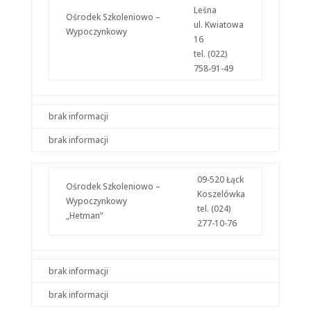
Leśna
Ośrodek Szkoleniowo –
Doświadczenie
ul. Kwiatowa
Wypoczynkowy
Aby nasza strona
16
internetowa
tel. (022)
działała jak
najlepiej podczas
758-91-49
twojego przejścia
na nią. Jeśli
odrzucisz te pliki
cookie, niektóre
brak informacji
funkcje znikną
ze strony
brak informacji
internetowej.
09-520 Łąck
Ośrodek Szkoleniowo –
Koszelówka
Marketing
Wypoczynkowy
Udostępniając
tel. (024)
„Hetman”
swoje
277-10-76
zainteresowania i
zachowania
podczas
odwiedzania naszej
brak informacji
strony, zwiększasz
szansę na
brak informacji
zobaczenie