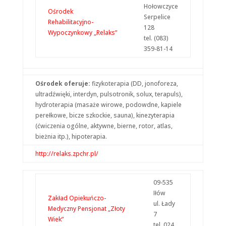
Hołowczyce
Ośrodek
Serpelice
Rehabilitacyjno-
128
Wypoczynkowy „Relaks”
tel. (083)
359-81-14
Ośrodek oferuje:
fizykoterapia (DD, jonoforeza,
ultradźwięki, interdyn, pulsotronik, solux, terapuls),
hydroterapia (masaże wirowe, podowdne, kapiele
perełkowe, bicze szkockie, sauna), kinezyterapia
(ćwiczenia ogólne, aktywne, bierne, rotor, atlas,
bieżnia itp.), hipoterapia.
http://relaks.zpchr.pl/
09-535
Iłów
Zakład Opiekuńczo-
ul. Łady
Medyczny Pensjonat „Złoty
7
Wiek”
tel. 024