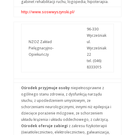
gabinet rehabilitacji ruchu, logopedia, hipoterapia.
http://www.soswwyszynski.pl/
96-330
Wycześniak
NZOZ Zakład
ul.
Pielęgnacyjno-
Wycześniak
Opiekuńczy
22
tel. (046)
8333015
Ośrodek przyjmuje osoby
niepełnosprawne z
ogólnego stanu zdrowia, z dysfunkcją narządu
słuchu, z upośledzeniem umysłowym, ze
schorzeniami neurologicznymi, innymi niż epilepsja i
dziecięce porażenie mózgowe, ze schorzeniem
układu krążenia i układu oddechowego, z cukrzycą.
Ośrodek oferuje zabiegi
z zakresu fizykoterapii
(światłolecznictwo, elektrolecznictwo, galwanizacja,