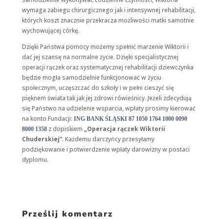
wymaga zabiegu chirurgicznego jak i intensywnej rehabilitacji,
których koszt znacznie przekracza możliwości matki samotnie
Konieczne
wychowującej córkę.
Te pliki cookie
nie są
Dzięki Państwa pomocy możemy spełnić marzenie Wiktorii i
opcjonalne. Są
dać jej szansę na normalne życie. Dzięki specjalistycznej
one potrzebne
operacji rączek oraz systematycznej rehabilitacji dziewczynka
do
funkcjonowania
będzie mogła samodzielnie funkcjonować w życiu
strony
społecznym, uczęszczać do szkoły i w pełni cieszyć się
internetowej.
pięknem świata tak jak jej zdrowi rówieśnicy. Jeżeli zdecydują
się Państwo na udzielenie wsparcia, wpłaty prosimy kierować
na konto Fundacji:
ING BANK ŚLĄSKI 87 1050 1764 1000 0090
Statystyka
z dopiskiem
„Operacja rączek Wiktorii
8000 1358
Abyśmy mogli
Chuderskiej”
. Każdemu darczyńcy przesyłamy
poprawić
podziękowanie i potwierdzenie wpłaty darowizny w postaci
funkcjonalność
i strukturę
dyplomu.
strony
internetowej,
na podstawie
tego, jak strona
jest używana.
Prześlij komentarz