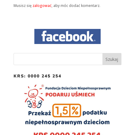
Musisz się
zalogować
, aby móc dodać komentarz.
Doświadczenie
Aby nasza strona
internetowa
działała jak
najlepiej podczas
twojego przejścia
na nią. Jeśli
odrzucisz te pliki
cookie, niektóre
funkcje znikną
ze strony
internetowej.
KRS: 0000 245 254
Marketing
Udostępniając
swoje
zainteresowania i
zachowania
podczas
odwiedzania naszej
strony, zwiększasz
szansę na
zobaczenie