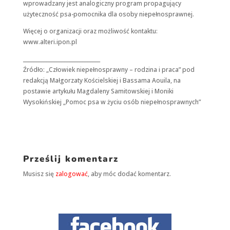
spersonalizowanych
wprowadzany jest analogiczny program propagujący
treści i ofert.
użyteczność psa-pomocnika dla osoby niepełnosprawnej.
Więcej o organizacji oraz możliwość kontaktu:
www.alteri.ipon.pl
______________________________
Źródło: „Człowiek niepełnosprawny – rodzina i praca” pod
redakcją Małgorzaty Kościelskiej i Bassama Aouila, na
postawie artykułu Magdaleny Samitowskiej i Moniki
Wysokińskiej „Pomoc psa w życiu osób niepełnosprawnych”
Prześlij komentarz
Musisz się
zalogować
, aby móc dodać komentarz.