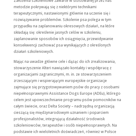
Założenia szkoleniowe zawarte w stosowanej przez nas
metodzie pokrywają się z niektórymi technikami
Doświadczenie
terapeutycznymi, nastawionymi głównie na uczenie się i
Aby nasza strona
internetowa
rozwiązywanie problemów. Szkolenie psa polega w tym
działała jak
przypadku na zaplanowaniu okresowych działań, na które
najlepiej podczas
składają się: określenie jasnych celów w szkoleniu,
twojego przejścia
zaplanowanie sposobów ich osiągnięcia, przewidywanie
na nią. Jeśli
odrzucisz te pliki
konsekwencji zachować psa wynikających z określonych
cookie, niektóre
działań szkoleniowych.
funkcje znikną
ze strony
Mając na uwadze główne cele i dążąc do ich zrealizowania,
internetowej.
stowarzyszenie Alteri nawiązało kontakty i współpracę z
organizacjami zagranicznymi, m. in. ze stowarzyszeniem
zrzeszającym i wspierającym europejskie organizacje
Marketing
zajmujące się przygotowywaniem psów do pracy z osobami
Udostępniając
niepełnosprawnymi Assistance Dogs Europe (ADEu), którego
swoje
celem jest upowszechnianie programu psów pomocników na
zainteresowania i
całym świecie, oraz Delta Society – nadrzędną organizacją
zachowania
podczas
cieszącą się międzynarodowym uznaniem i poparciem
odwiedzania naszej
profesjonalistów, integrującą działalność środowisk
strony, zwiększasz
szkoleniowców, terapeutów i osób niepełnosprawnych. Na
szansę na
podstawie ich wieloletnich doświadczeń, również w Polsce
zobaczenie