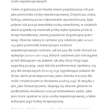
osób niepełnosprawnych.
Celem organizacji jest między innymi popularyzacja roli pas
Konieczne
jako pomocnika osoby niepełnosprawnej. Dotychczas znaną
Te pliki cookie
funkcją, pełnioną przez odpowiednio wyszkolone psy, była
nie są
jedynie rola psa-przewodnika osoby niewidomej, w ostatnich
opcjonalne. Są
latach pojawiły się nieśmiałe próby wykorzystania psów w
one potrzebne
do
terapii kontaktowej, zwanej popularnie dogoterapią (patrz
funkcjonowania
tutaj). Obecnie należą tu zarówno psy szkolone jako
service-
strony
dog
(pies pomocnik) towarzyszące osobom
internetowej.
niepełnosprawnym ruchowo, jak też psy dla osób chorych na
epilepsje (
seizure alert dog
), których zadaniem jset ostrzeganie
przed zbliżającym się atakiem, tak aby chory mógł zająć
Statystyka
wygodną pozycję, zażyć leki lub poinformować opiekuna, czy
Abyśmy mogli
psy dla niesłyszących (
hearing dog
) sygnalizujące pukanie do
poprawić
funkcjonalność
drzwi, alarm przeciwpożarowy, płacz dziecka oraz psy dla
i strukturę
osób z trudnościami w chodzeniu (
walking dog
). W związku z
strony
tym, jako Stowarzyszenie, skupiają się obecnie głównie na
internetowej,
podkreśleniu możliwości oraz przedstawieniu zadań, jakie
na podstawie
tego, jak strona
pies może spełniać w życiu osoby niepełnosprawnej, a także
jest używana.
wskazaniu jego funkcji terapeutycznej.