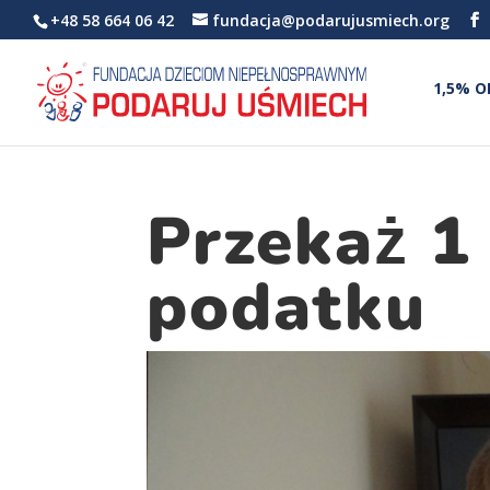
+48 58 664 06 42
fundacja@podarujusmiech.org
1,5% O
Przekaż 1
podatku