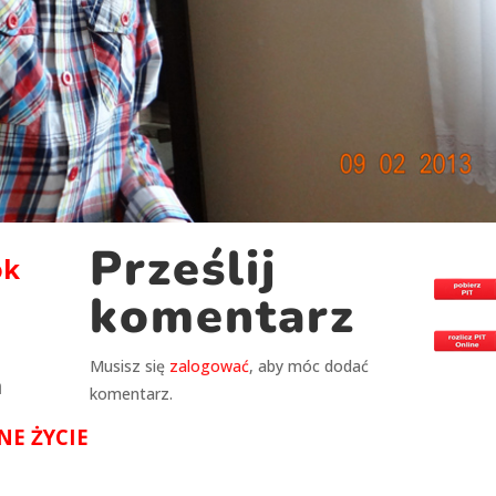
swoje
zainteresowania i
zachowania
podczas
odwiedzania naszej
strony, zwiększasz
szansę na
zobaczenie
spersonalizowanych
treści i ofert.
Prześlij
ok
komentarz
Musisz się
zalogować
, aby móc dodać
n
komentarz.
NE ŻYCIE