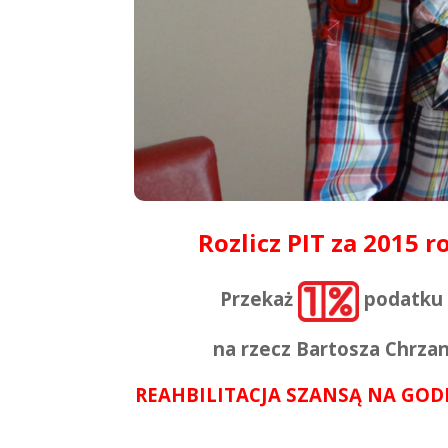
Rozlicz PIT za 2015 r
Przekaż
podatku
na rzecz Bartosza Chrza
REAHBILITACJA SZANSĄ NA GOD