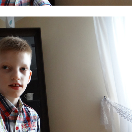
internetowej,
na podstawie
tego, jak strona
jest używana.
Doświadczenie
Aby nasza strona
internetowa
działała jak
najlepiej
podczas twojego
przejścia na nią.
Jeśli odrzucisz
te pliki cookie,
niektóre funkcje
znikną ze strony
internetowej.
Marketing
Udostępniając