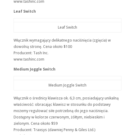
www.tashinc.com
Doświadczenie
Leaf Switch
Aby nasza strona
internetowa
działała jak
Leaf Switch
najlepiej podczas
twojego przejścia
na nią. Jeśli
Włącznik wymagający delikatnego naciśnięcia (zgięcia) w
odrzucisz te pliki
dowolną stronę. Cena około $100
cookie, niektóre
Producent: Tash Inc.
funkcje znikną
www.tashinc.com
ze strony
internetowej.
Medium Joggle Switch
Marketing
Medium Joggle Switch
Udostępniając
swoje
Włącznik o średnicy klawisza ok. 6,3 cm, posiadający unikalną
zainteresowania i
właściwość: obracając klawisz w stosunku do podstawy
zachowania
podczas
możemy regulować siłe potrzebną do jego naciśnięcia.
odwiedzania naszej
Dostępny w kolorze czerwonym, żółtym, niebieskim i
strony, zwiększasz
zielonym. Cena około $59
szansę na
Producent: Traxsys (dawniej Penny & Giles Ltd.)
zobaczenie