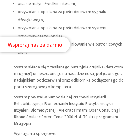
pisanie małymi/wielkimi literami,
przywołanie opiekuna za pośrednictwem sygnału
dźwiękowego,
przywołanie opiekuna za pośrednictwem systemu
przywoławczego (opcja),
Wspieraj nas za darmo
zmiana strony (umożliwia definiowanie wielostronicowych
tablic).
System składa się z zasilanego bateryjnie czujnika (detektora
mrugnięć) umieszczonego na nasadzie nosa, połączonego z
nadajnikiem podczerwieni oraz odbiornika podłączonego do
portu szeregowego komputera.
System powstał w Samodzielnej Pracowni Inżynierii
Rehabilitacyjnej i Biomechaniki Instytutu Biocybernetyki i
Inżynierii Biomedycznej PAN oraz firmami Ober Consulting i
Rhone-Poulenc Rorer. Cena: 3000 zł; 4170 zł (z programem
Mrugopis).
Wymagania sprzętowe: