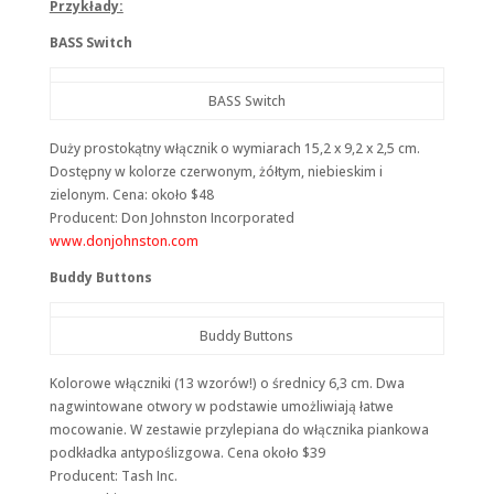
Przykłady:
BASS Switch
Konieczne
Te pliki cookie
nie są
BASS Switch
opcjonalne. Są
one potrzebne
Duży prostokątny włącznik o wymiarach 15,2 x 9,2 x 2,5 cm.
do
Dostępny w kolorze czerwonym, żółtym, niebieskim i
funkcjonowania
strony
zielonym. Cena: około $48
internetowej.
Producent: Don Johnston Incorporated
www.donjohnston.com
Buddy Buttons
Statystyka
Abyśmy mogli
poprawić
Buddy Buttons
funkcjonalność
i strukturę
strony
Kolorowe włączniki (13 wzorów!) o średnicy 6,3 cm. Dwa
internetowej,
nagwintowane otwory w podstawie umożliwiają łatwe
na podstawie
mocowanie. W zestawie przylepiana do włącznika piankowa
tego, jak strona
podkładka antypoślizgowa. Cena około $39
jest używana.
Producent: Tash Inc.