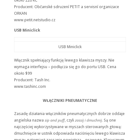
około 220 KČ
Producent: Občanské sdruzení PETIT a servisní organizace
ORKAN
www.petit.netstudio.cz
USB Miniclick
USB Miniclick
Włącznik spełniający funkcję lewego klawisza myszy. Nie
wymaga interfejsu – podłącza się go do portu USB. Cena
około $99
Producent: Tash Inc.
www.tashinc.com
WŁĄCZNIKI PNEUMATYCZNE
Zasadę działania włączników pneumatycznych dobrze oddaje
angielska nazwa
sip and puff
, czyli
zassij i dmuchnij
. Są one
najczęściej wykorzystywane w myszach sterowanych głową:
dmuchnięcie w ustnik odpowiada naciśnięciu lewego klawisza
myszy, natomiast zassanie powietrza – prawego. Klasycznym