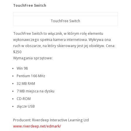
TouchFree Switch
TouchFree Switch
TouchFree Switch to włącznik, w którym rolę elementu
wykonawczego spełnia kamera internetowa. Wykrywa ona
ruch w obszarze, na który skierowany jest jej obiektyw. Cena:
$250
Wymagania sprzętowe:
Win 98
Pentium 166 MHz
32 MB RAM
7 MB miejsca na dysku
CD-ROM
złącze USB
Producent: Riverdeep Interactive Learning Ltd
www.riverdeep.net/edmark/