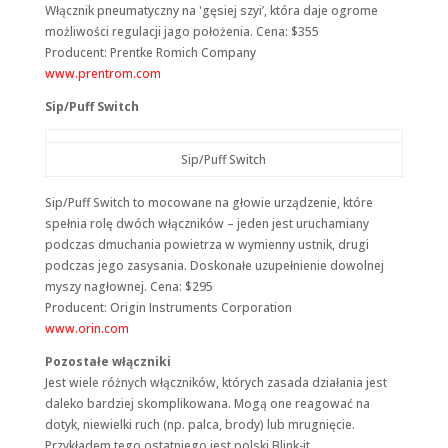
Włącznik pneumatyczny na 'gęsiej szyi’, która daje ogrome
możliwości regulacji jago położenia. Cena: $355
Producent: Prentke Romich Company
www.prentrom.com
Sip/Puff Switch
Sip/Puff Switch
Sip/Puff Switch to mocowane na głowie urządzenie, które
spełnia rolę dwóch włączników – jeden jest uruchamiany
podczas dmuchania powietrza w wymienny ustnik, drugi
podczas jego zasysania. Doskonałe uzupełnienie dowolnej
myszy nagłownej. Cena: $295
Producent: Origin Instruments Corporation
www.orin.com
Pozostałe włączniki
Jest wiele różnych włączników, których zasada działania jest
daleko bardziej skomplikowana. Mogą one reagować na
dotyk, niewielki ruch (np. palca, brody) lub mrugnięcie.
Przykładem tego ostatniego jest polski Blink-it.