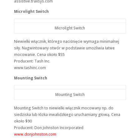
assistive.traxsys.com
spersonalizowanych
treści i ofert.
Microlight Switch
Microlight Switch
Niewielki włącznik, którego naciśnięcie wymaga minimalnej
siły. Nagwintowany otwór w podstawie umożliwia łatwe
mocowanie. Cena około $55
Producent: Tash Inc.
www.tashinc.com
Mounting Switch
Mounting Switch
Mounting Switch to niewielki włącznik mocowany np. do
siedziska lub łóżka inwalidzkiego uruchamiany głową. Cena
około $90
Producent: Don Johnston Incorporated
www.donjohnston.com