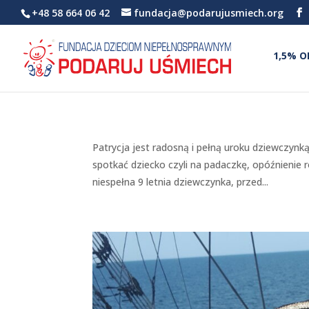
+48 58 664 06 42
fundacja@podarujusmiech.org
1,5% O
Patrycja jest radosną i pełną uroku dziewczynk
spotkać dziecko czyli na padaczkę, opóźnieni
niespełna 9 letnia dziewczynka, przed...