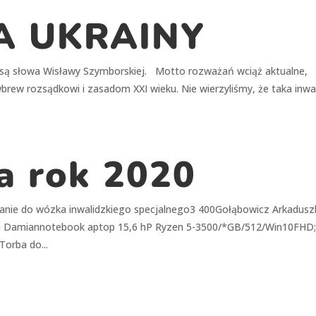
A UKRAINY
o są słowa Wisławy Szymborskiej. Motto rozważań wciąż aktualne,
brew rozsądkowi i zasadom XXI wieku. Nie wierzyliśmy, że taka inw
a rok 2020
wanie do wózka inwalidzkiego specjalnego3 400Gołąbowicz Arkadusz
ki Damiannotebook aptop 15,6 hP Ryzen 5-3500/*GB/512/Win10FHD
orba do...