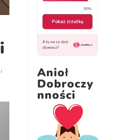
i
Anioł
i
Dobroczy
nności