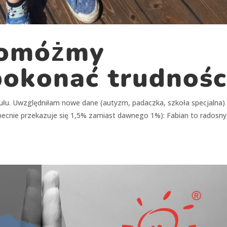
swoje
zainteresowania i
zachowania
podczas
pomóżmy
odwiedzania naszej
strony, zwiększasz
szansę na
pokonać trudnośc
zobaczenie
spersonalizowanych
treści i ofert.
ułu. Uwzględniłam nowe dane (autyzm, padaczka, szkoła specjalna)
ecnie przekazuje się 1,5% zamiast dawnego 1%): Fabian to radosny 