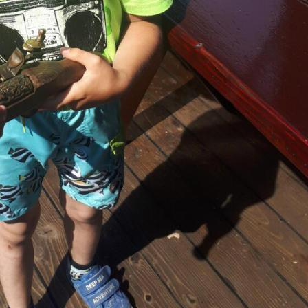
internetowej,
na podstawie
tego, jak strona
jest używana.
Doświadczenie
Aby nasza strona
internetowa
działała jak
najlepiej
podczas twojego
przejścia na nią.
Jeśli odrzucisz
te pliki cookie,
niektóre funkcje
znikną ze strony
internetowej.
Marketing
Udostępniając