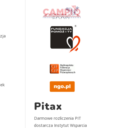
azja
lek
;
Pitax
Darmowe rozliczenia PIT
dostarcza
Instytut Wsparcia