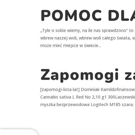
POMOC DL
„Tyle o sobie wiemy, na ile nas sprawdzono” t
wbrew naszej woli, wbrew woli całego świata, w
może mieć miejsce w świecie...
Zapomogi z
[zapomogi-lista-lat] Dominiak Kamildofinanso
Cannabis sativa L Red No 2,10 g1 300Laszews
myszka bezprzewodowa Logitech M185 szara; T