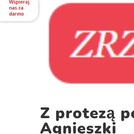
Wspieraj
nas za
darmo
Z protezą p
Agnieszki