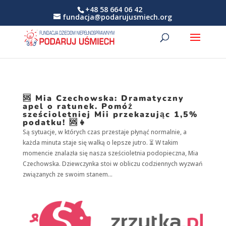
+48 58 664 06 42
fundacja@podarujusmiech.org
🆘 Mia Czechowska: Dramatyczny
apel o ratunek. Pomóż
sześcioletniej Mii przekazując 1,5%
podatku! 🆘👧
Są sytuacje, w których czas przestaje płynąć normalnie, a
każda minuta staje się walką o lepsze jutro. ⏳ W takim
momencie znalazła się nasza sześcioletnia podopieczna, Mia
Czechowska. Dziewczynka stoi w obliczu codziennych wyzwań
związanych ze swoim stanem...