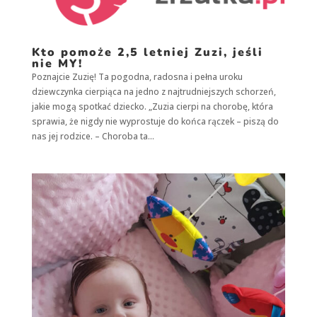
Konieczne
Kto pomoże 2,5 letniej Zuzi, jeśli
Te pliki cookie
nie MY!
nie są
opcjonalne. Są
Poznajcie Zuzię! Ta pogodna, radosna i pełna uroku
one potrzebne
dziewczynka cierpiąca na jedno z najtrudniejszych schorzeń,
do
jakie mogą spotkać dziecko. „Zuzia cierpi na chorobę, która
funkcjonowania
sprawia, że nigdy nie wyprostuje do końca rączek – piszą do
strony
internetowej.
nas jej rodzice. – Choroba ta...
Statystyka
Abyśmy mogli
poprawić
funkcjonalność
i strukturę
strony
internetowej,
na podstawie
tego, jak strona
jest używana.